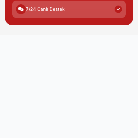
7/24 Canlı Destek