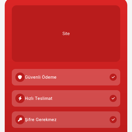
Site
Güvenli Ödeme
Hızlı Teslimat
Şifre Gerekmez