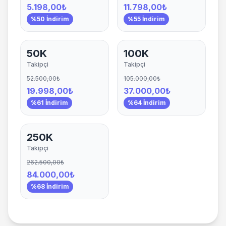
5.198,00₺
11.798,00₺
%50 İndirim
%55 İndirim
50K
100K
Takipçi
Takipçi
52.500,00₺
105.000,00₺
19.998,00₺
37.000,00₺
%61 İndirim
%64 İndirim
250K
Takipçi
262.500,00₺
84.000,00₺
%68 İndirim