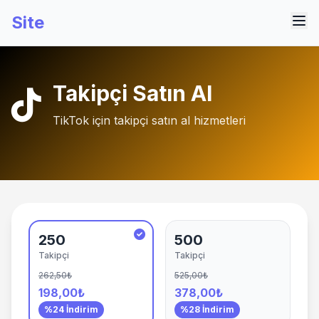
Site
Takipçi Satın Al
TikTok için takipçi satın al hizmetleri
250
500
Takipçi
Takipçi
262,50₺
525,00₺
198,00₺
378,00₺
%24 İndirim
%28 İndirim