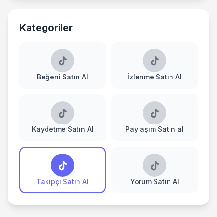
Kategoriler
Beğeni Satın Al
İzlenme Satın Al
Kaydetme Satın Al
Paylaşım Satın al
Takipçi Satın Al
Yorum Satın Al